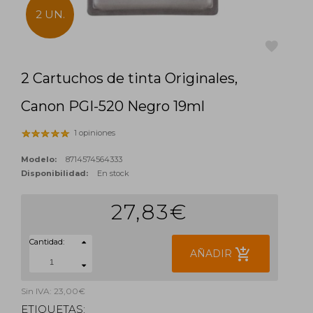
2 UN.
2 Cartuchos de tinta Originales,
favorite
Canon PGI-520 Negro 19ml
1 opiniones
Modelo:
8714574564333
Disponibilidad:
En stock
27,83€
Cantidad:
add_shopping_cart
AÑADIR
Sin IVA: 23,00€
ETIQUETAS: