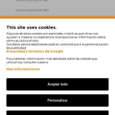
Canon Pixma MP 620
Canon Pixma MP 620 Series
This site uses cookies.
Canon Pixma MP 630
Algunas de estas cookies son esenciales, mientras que otras nos
ayudan a mejorar su experiencia al proporcionar información sobre
cómo se utiliza el sitio.
Canon Pixma MP 640
Sus datos personales/cookies podrán utilizarse para la personalización
de publicidad.
Canon Pixma MP 640 R
Privacidad y términos de Google
Para obtener información más detallada sobre las cookies que
Canon Pixma MP 640 Series
utilizamos, consulte nuestra
Mas informaciones
Canon Pixma MP 980
Canon Pixma MP 990
Aceptar todo
Canon Pixma MX 860
Personalizar
Canon Pixma MX 870
Canon Pixma MX 870 Series