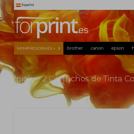
Español
brother
canon
epson
MI IMPRESORA ES »
Inicio
»
2 Cartuchos de Tinta C
15ml