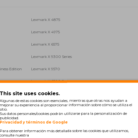
Lexmark X 4875
Lexmark X 4975
Lexmark X 6575
Lexmark X 9300 Series
ness Edition
Lexmark X 9570
Lexmark X 6500 Series
This site uses cookies.
Algunas de estas cookies son esenciales, mientras que otras nos ayudan a
mejorar su experiencia al proporcionar información sobre cómo se utiliza el
sitio.
Sus datos personales/cookies podrán utilizarse para la personalización de
publicidad.
Privacidad y términos de Google
Para obtener información más detallada sobre las cookies que utilizamos,
consulte nuestra