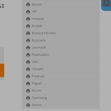
Epson
43
HP
Huawei
Kodak
Konica Minolta
Kyocera
Lexmark
Nashuatec
OKI
Olivetti
Pantum
Papel
Ricoh
Samsung
Xerox