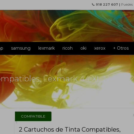
📞 918 227 607 |
Puedes
hp
samsung
lexmark
ricoh
oki
xerox
+ Otros
ompatibles, Lexmark 44 XL Negro 2
f
COMPATIBLE
2 Cartuchos de Tinta Compatibles,