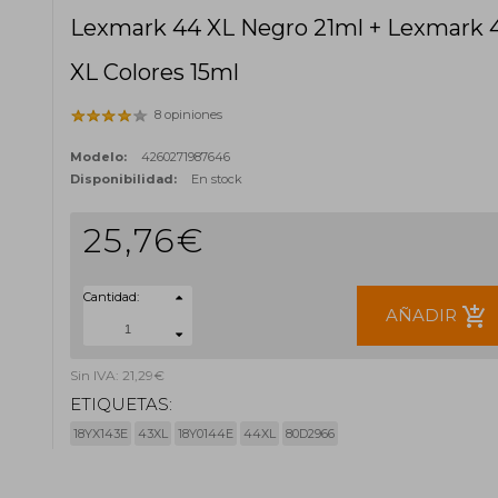
Lexmark 44 XL Negro 21ml + Lexmark 
XL Colores 15ml
8 opiniones
Modelo:
4260271987646
Disponibilidad:
En stock
25,76€
Cantidad:
add_shopping_cart
AÑADIR
Sin IVA: 21,29€
ETIQUETAS:
18YX143E
43XL
18Y0144E
44XL
80D2966