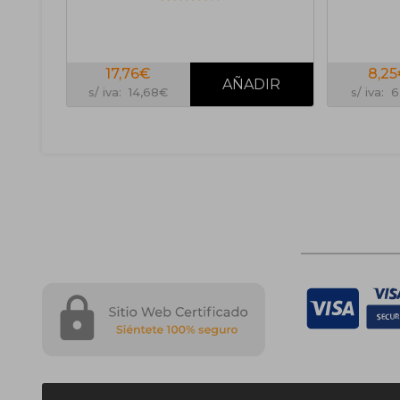
17,76€
8,2
s/ iva: 14,68€
s/ iva: 