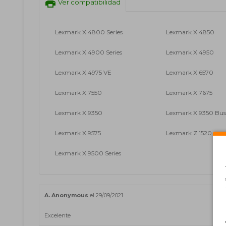
print
Ver compatibilidad
Lexmark X 4800 Series
Lexmark X 4850
Lexmark X 4900 Series
Lexmark X 4950
Lexmark X 4975 VE
Lexmark X 6570
Lexmark X 7550
Lexmark X 7675
Lexmark X 9350
Lexmark X 9350 Busi
Lexmark X 9575
Lexmark Z 1520
Lexmark X 9500 Series
A. Anonymous
el 29/09/2021
Excelente