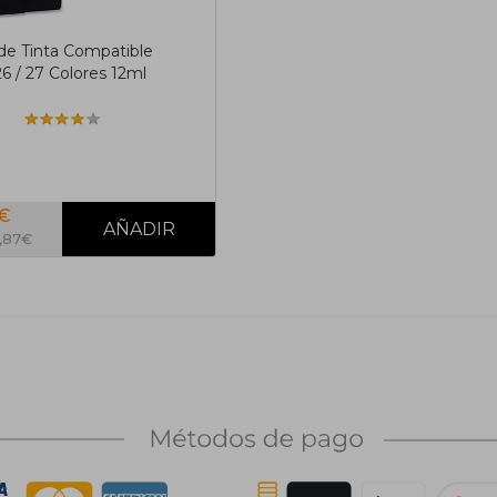
de Tinta Compatible
6 / 27 Colores 12ml
9€
4,87€