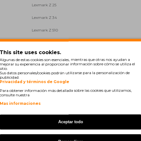
Lexmark Z 25
Lexmark Z 34
Lexmark Z 510
Lexmark Z 514
This site uses cookies.
Lexmark Z 517
Algunas de estas cookies son esenciales, mientras que otras nos ayudan a
mejorar su experiencia al proporcionar información sobre cómo se utiliza el
s
Lexmark Z 601
sitio.
Sus datos personales/cookies podrán utilizarse para la personalización de
publicidad.
Lexmark Z 605
Privacidad y términos de Google
Para obtener información más detallada sobre las cookies que utilizamos,
Lexmark Z 612
consulte nuestra
Mas informaciones
Lexmark Z 617
s
Lexmark Z 645
Aceptar todo