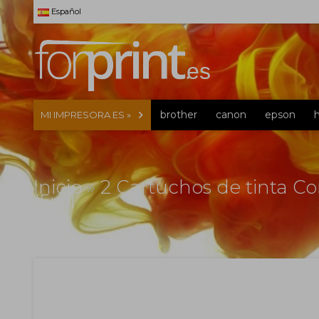
Español
brother
canon
epson
MI IMPRESORA ES »
Inicio
»
2 Cartuchos de tinta Co
15ml