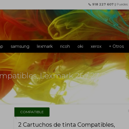
📞 918 227 607 |
Puedes
hp
samsung
lexmark
ricoh
oki
xerox
+ Otros
mpatibles, Lexmark 26 / 27 Colores
f
COMPATIBLE
2 Cartuchos de tinta Compatibles,