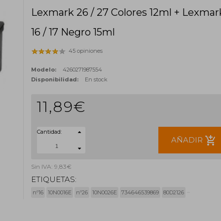
Lexmark 26 / 27 Colores 12ml + Lexmar
16 / 17 Negro 15ml
45 opiniones
Modelo:
4260271987554
Disponibilidad:
En stock
11,89€
Cantidad:
add_shopping_cart
AÑADIR
Sin IVA: 9,83€
ETIQUETAS:
nº16
10N0016E
nº26
10N0026E
734646539869
80D2126