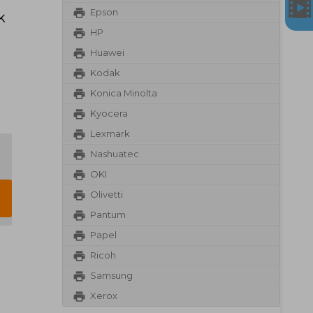
Epson
k
HP
Huawei
Kodak
Konica Minolta
Kyocera
Lexmark
Nashuatec
OKI
Olivetti
Pantum
Papel
Ricoh
Samsung
Xerox