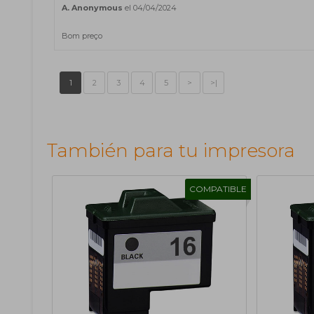
A. Anonymous
el 04/04/2024
Bom preço
1
2
3
4
5
>
>|
También para tu impresora
COMPATIBLE