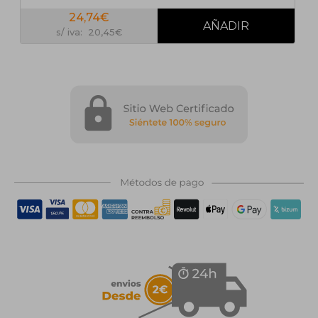
24,74€
s/ iva: 20,45€