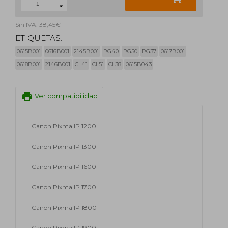
Sin IVA: 38,45€
ETIQUETAS:
0615B001
0616B001
2145B001
PG40
PG50
PG37
0617B001
0618B001
2146B001
CL41
CL51
CL38
0615B043
print
Ver compatibilidad
Canon Pixma IP 1200
Canon Pixma IP 1300
Canon Pixma IP 1600
Canon Pixma IP 1700
Canon Pixma IP 1800
Canon Pixma IP 1900