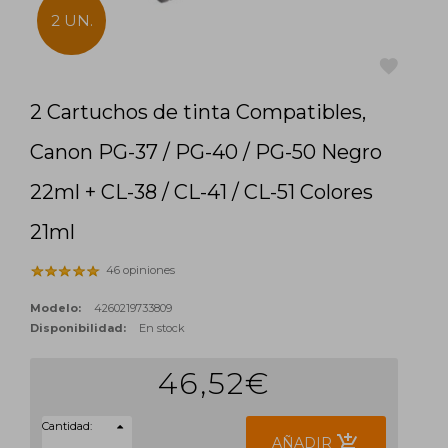
2 UN.
2 Cartuchos de tinta Compatibles,
favorite
Canon PG-37 / PG-40 / PG-50 Negro
22ml + CL-38 / CL-41 / CL-51 Colores
21ml
46 opiniones
Modelo:
4260219733809
Disponibilidad:
En stock
46,52€
Cantidad:
add_shopping_cart
AÑADIR