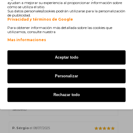
ayudan a mejorar su experiencia al proporcionar información sobre
cómo se utiliza el sitio.
Canon Pixma IP 6300 Series
Sus datos personales/cookies podrán utilizarse para la personalización
de publicidad.
Canon Pixma IP 6310 D
Privacidad y términos de Google
Para obtener información más detallada sobre las cookies que
Canon Pixma IP 6320 D
utilizamos, consulte nuestra
Mas informaciones
Canon Pixma MP 470
Aceptar todo
L. José
el 17/10/2025
Personalizar
Satisfeito
Rechazar todo
José L
el 03/10/2025
Satisfeito
P. Sérgio
el 08/07/2025