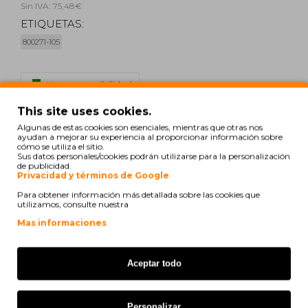
Sin IVA: 75,48€
ETIQUETAS:
800271-105
print
Ver compatibilidad
This site uses cookies.
Zebra GK 420 T
Algunas de estas cookies son esenciales, mientras que otras nos
ayudan a mejorar su experiencia al proporcionar información sobre
cómo se utiliza el sitio.
Zebra GX 420 T
Sus datos personales/cookies podrán utilizarse para la personalización
de publicidad.
Privacidad y términos de Google
Zebra GX 430 T
Para obtener información más detallada sobre las cookies que
utilizamos, consulte nuestra
Zebra TLP 2844
Mas informaciones
Zebra TLP 2844 Z
Zebra TLP 3842
Aceptar todo
Zebra TLP 3844 Z
Personalizar