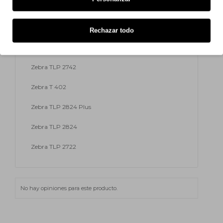
Zebra ZD 421 T
Zebra ZD 420 T
Rechazar todo
Zebra TLP 3742
Zebra TLP 2742
Zebra T 402
Zebra TLP 2824 Plus
Zebra TLP 2824
Zebra TLP 2722
No hay opiniones para este producto.