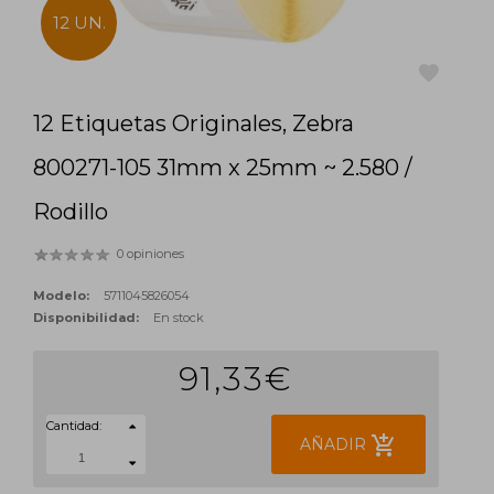
12 UN.
12 Etiquetas Originales, Zebra
favorite
800271-105 31mm x 25mm ~ 2.580 /
Rodillo
0 opiniones
Modelo:
5711045826054
Disponibilidad:
En stock
91,33€
Cantidad:
add_shopping_cart
AÑADIR