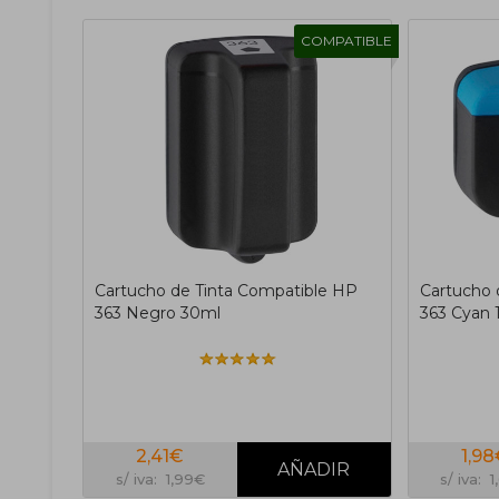
COMPATIBLE
Cartucho de Tinta Compatible HP
Cartucho 
363 Negro 30ml
363 Cyan 
2,41€
1,9
s/ iva: 1,99€
s/ iva: 