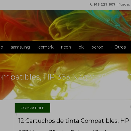
📞 918 227 607 |
Puedes
hp
samsung
lexmark
ricoh
oki
xerox
+ Otros
Compatibles, HP 363 Negro 30ml + C
f
COMPATIBLE
12 Cartuchos de tinta Compatibles, HP