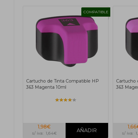
COMPATIBLE
Cartucho de Tinta Compatible HP
Cartucho 
363 Magenta 10ml
363 Magen
1,98€
1,66
s/ iva: 1,64€
s/ iva: 