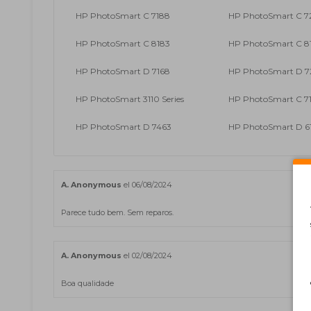
HP PhotoSmart C 7188
HP PhotoSmart C 7
HP PhotoSmart C 8183
HP PhotoSmart C 8
HP PhotoSmart D 7168
HP PhotoSmart D 7
HP PhotoSmart 3110 Series
HP PhotoSmart C 7
HP PhotoSmart D 7463
HP PhotoSmart D 6
A. Anonymous
el 06/08/2024
Parece tudo bem. Sem reparos.
A. Anonymous
el 02/08/2024
Boa qualidade