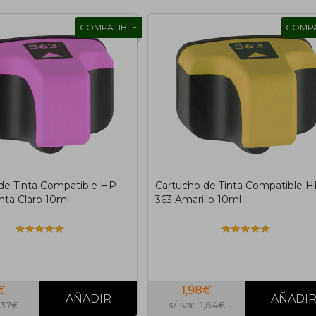
COMPATIBLE
COMPA
de Tinta Compatible HP
Cartucho de Tinta Compatible 
ta Claro 10ml
363 Amarillo 10ml
€
1,98€
1,37€
s/ iva: 1,64€