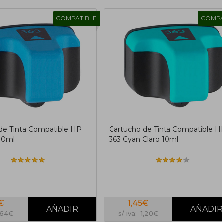
COMPATIBLE
COMPA
de Tinta Compatible HP
Cartucho de Tinta Compatible 
10ml
363 Cyan Claro 10ml
8€
1,45€
1,64€
s/ iva: 1,20€