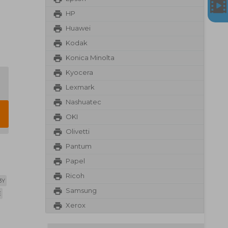
HP
Huawei
Kodak
Konica Minolta
Kyocera
Lexmark
Nashuatec
OKI
Olivetti
Pantum
Papel
Ricoh
3Y
Samsung
E
Xerox