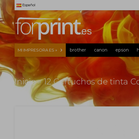
Español
brother
canon
epson
MI IMPRESORA ES »
Inicio
»
12 Cartuchos de tinta 