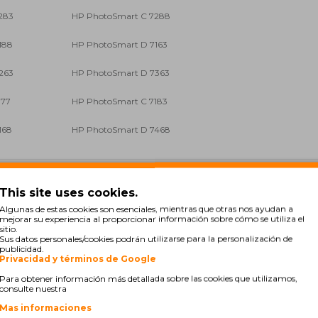
283
HP PhotoSmart C 7288
188
HP PhotoSmart D 7163
263
HP PhotoSmart D 7363
177
HP PhotoSmart C 7183
168
HP PhotoSmart D 7468
This site uses cookies.
Algunas de estas cookies son esenciales, mientras que otras nos ayudan a
mejorar su experiencia al proporcionar información sobre cómo se utiliza el
sitio.
Sus datos personales/cookies podrán utilizarse para la personalización de
publicidad.
Privacidad y términos de Google
Para obtener información más detallada sobre las cookies que utilizamos,
consulte nuestra
Mas informaciones