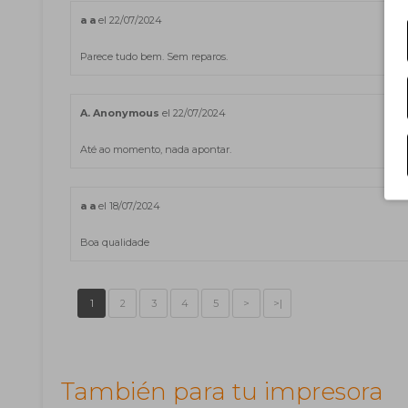
a a
el 22/07/2024
Parece tudo bem. Sem reparos.
A. Anonymous
el 22/07/2024
Até ao momento, nada apontar.
a a
el 18/07/2024
Boa qualidade
1
2
3
4
5
>
>|
También para tu impresora