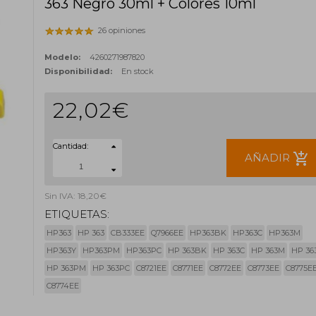
363 Negro 30ml + Colores 10ml
26 opiniones
Modelo:
4260271987820
Disponibilidad:
En stock
22,02€
Cantidad:
add_shopping_cart
AÑADIR
Sin IVA: 18,20€
ETIQUETAS:
HP363
HP 363
CB333EE
Q7966EE
HP363BK
HP363C
HP363M
HP363Y
HP363PM
HP363PC
HP 363BK
HP 363C
HP 363M
HP 36
HP 363PM
HP 363PC
C8721EE
C8771EE
C8772EE
C8773EE
C8775E
C8774EE