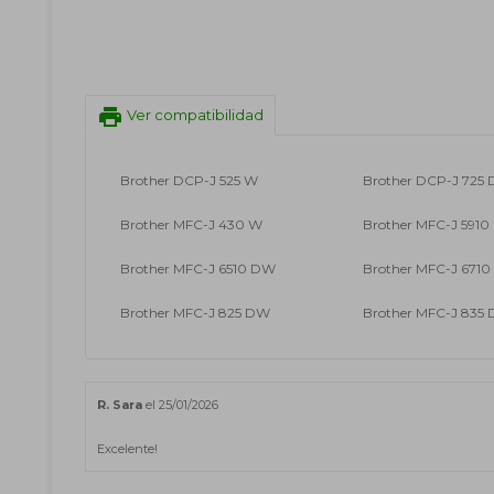
print
Ver compatibilidad
Brother DCP-J 525 W
Brother DCP-J 725
Brother MFC-J 430 W
Brother MFC-J 591
Brother MFC-J 6510 DW
Brother MFC-J 671
Brother MFC-J 825 DW
Brother MFC-J 835
R. Sara
el 25/01/2026
Excelente!