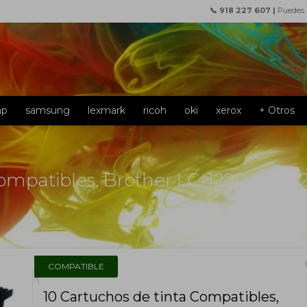
📞 918 227 607 |
Puedes
hp
samsung
lexmark
ricoh
oki
xerox
+ Otros
ompatibles, Brother LC-1220 / LC-1
f
COMPATIBLE
10 Cartuchos de tinta Compatibles,