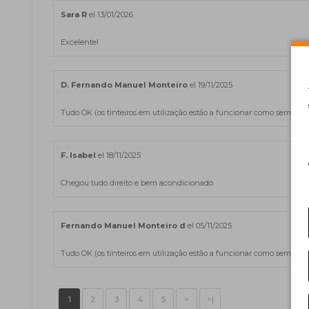
Sara R
el 13/01/2026
Excelente!
D. Fernando Manuel Monteiro
el 19/11/2025
Tudo OK (os tinteiros em utilização estão a funcionar como sempre
F. Isabel
el 18/11/2025
Chegou tudo direito e bem acondicionado
Fernando Manuel Monteiro d
el 05/11/2025
Tudo OK (os tinteiros em utilização estão a funcionar como sempre
1
2
3
4
5
>
>|