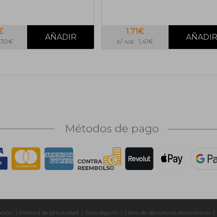
€
1,71€
1,30€
s/ iva: 1,41€
pción
|
Política de privacidad
|
Sitio seguro
|
Libro de denuncias electrónicas
|