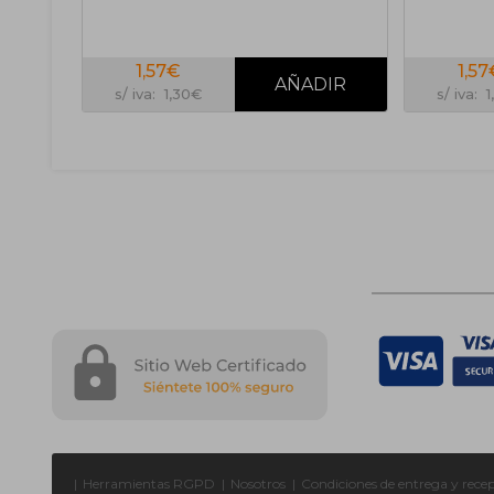
1,57€
1,57
s/ iva: 1,30€
s/ iva: 
|
Herramientas RGPD
|
Nosotros
|
Condiciones de entrega y rece