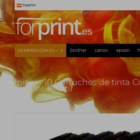
Español
brother
canon
epson
MI IMPRESORA ES »
Inicio
»
10 Cartuchos de tinta C
Colores 16.6ml