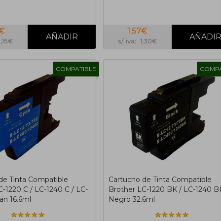
3€
1,57€
5,15€
s/ iva: 1,30€
COMPATIBLE
COMPA
de Tinta Compatible
Cartucho de Tinta Compatible
-1220 C / LC-1240 C / LC-
Brother LC-1220 BK / LC-1240 B
an 16.6ml
Negro 32.6ml