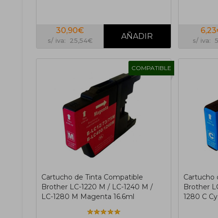
30,90€
6,2
s/ iva: 25,54€
s/ iva: 
COMPATIBLE
Cartucho de Tinta Compatible
Cartucho 
Brother LC-1220 M / LC-1240 M /
Brother LC
LC-1280 M Magenta 16.6ml
1280 C Cy