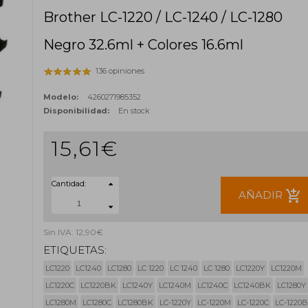
Brother LC-1220 / LC-1240 / LC-1280
Negro 32.6ml + Colores 16.6ml
136 opiniones
Modelo:
4260271985352
Disponibilidad:
En stock
15,61€
Cantidad:
add_shopping_cart
AÑADIR
Sin IVA: 12,90€
ETIQUETAS:
LC1220
LC1240
LC1280
LC 1220
LC 1240
LC 1280
LC1220Y
LC1220M
LC1220C
LC1220BK
LC1240Y
LC1240M
LC1240C
LC1240BK
LC1280Y
LC1280M
LC1280C
LC1280BK
LC-1220Y
LC-1220M
LC-1220C
LC-1220