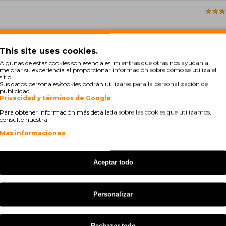
This site uses cookies.
Algunas de estas cookies son esenciales, mientras que otras nos ayudan a
mejorar su experiencia al proporcionar información sobre cómo se utiliza el
sitio.
 - boa qualidade e bom comportamento).
Sus datos personales/cookies podrán utilizarse para la personalización de
publicidad.
Privacidad y términos de Google
Para obtener información más detallada sobre las cookies que utilizamos,
consulte nuestra
Mas informaciones
Aceptar todo
 - boa qualidade e bom comportamento).
Personalizar
Mostrando de 1 a 5 de 136 (28 Pá