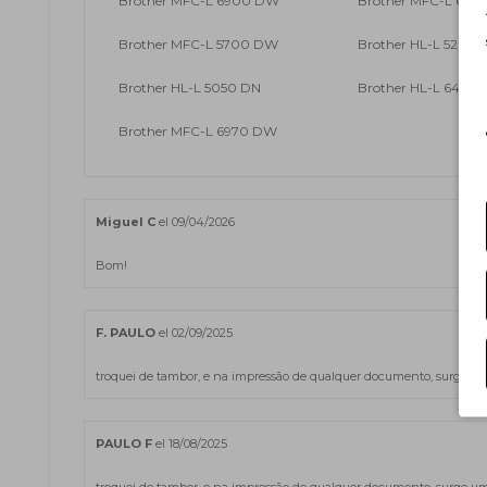
Brother MFC-L 6900 DW
Brother MFC-L 69
Brother MFC-L 5700 DW
Brother HL-L 5200
Brother HL-L 5050 DN
Brother HL-L 6450
Brother MFC-L 6970 DW
Miguel C
el 09/04/2026
Bom!
F. PAULO
el 02/09/2025
troquei de tambor, e na impressão de qualquer documento, surge uma
PAULO F
el 18/08/2025