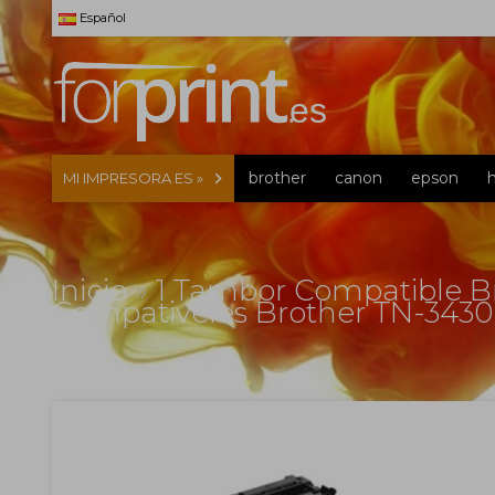
Español
brother
canon
epson
MI IMPRESORA ES »
Inicio
»
1 Tambor Compatible B
Compativeles Brother TN-3430