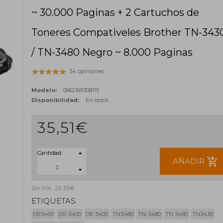
~ 30.000 Paginas + 2 Cartuchos de
Toneres Compativeles Brother TN-343
/ TN-3480 Negro ~ 8.000 Paginas
34 opiniones
Modelo:
0662169308115
Disponibilidad:
En stock
35,51€
Cantidad:
add_shopping_cart
AÑADIR
Sin IVA: 29,35€
ETIQUETAS:
DR3400
DR-3400
DR 3400
TN3480
TN-3480
TN 3480
TN3430