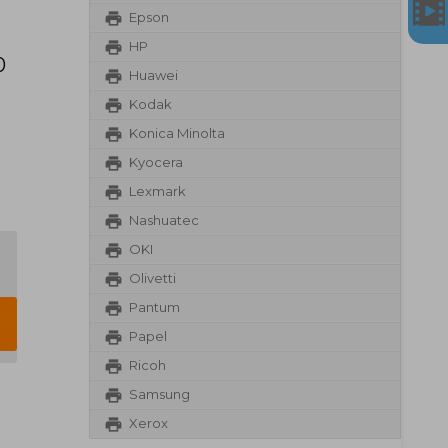
Epson
HP
0
Huawei
Kodak
Konica Minolta
Kyocera
Lexmark
Nashuatec
OKI
Olivetti
Pantum
Papel
Ricoh
Samsung
Xerox