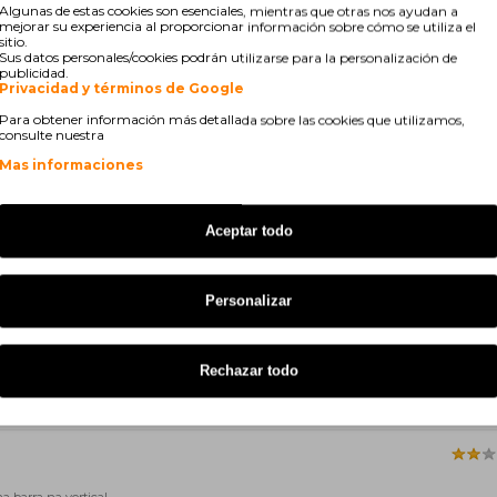
00 DWT
Brother MFC-L 6900 Series
Algunas de estas cookies son esenciales, mientras que otras nos ayudan a
mejorar su experiencia al proporcionar información sobre cómo se utiliza el
sitio.
 DWLT
Brother MFC-L 5700 DNLT
Sus datos personales/cookies podrán utilizarse para la personalización de
publicidad.
Privacidad y términos de Google
 DW
Brother MFC-L 6950 DW
Para obtener información más detallada sobre las cookies que utilizamos,
consulte nuestra
Mas informaciones
Aceptar todo
Personalizar
Rechazar todo
 barra na vertical.