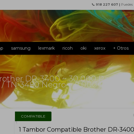
📞 918 227 607 |
Puedes
hp
samsung
lexmark
ricoh
oki
xerox
+ Otros
rother DR-3400 ~ 30.000 Paginas +
 / TN-3480 Negro ~ 8.000 Paginas
f
COMPATIBLE
1 Tambor Compatible Brother DR-340