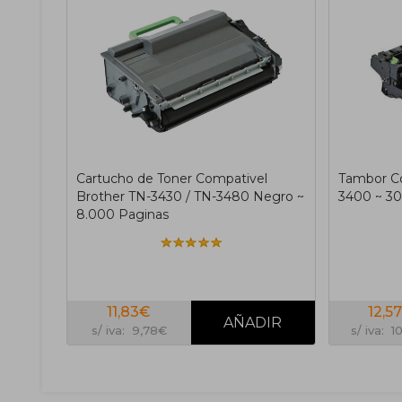
Cartucho de Toner Compativel
Tambor Co
Brother TN-3430 / TN-3480 Negro ~
3400 ~ 30
8.000 Paginas
11,83€
12,5
s/ iva: 9,78€
s/ iva: 1