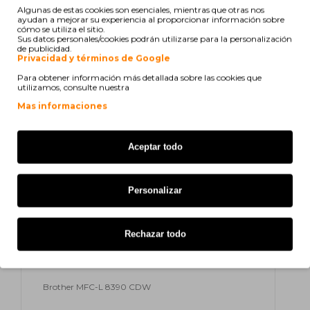
Algunas de estas cookies son esenciales, mientras que otras nos
Brother HL-L 3220 CWE
ayudan a mejorar su experiencia al proporcionar información sobre
cómo se utiliza el sitio.
Brother HL-L 3240 CDW
Sus datos personales/cookies podrán utilizarse para la personalización
de publicidad.
Privacidad y términos de Google
Brother HL-L 8230 CDW
Para obtener información más detallada sobre las cookies que
utilizamos, consulte nuestra
Brother HL-L 8240 CDW
Mas informaciones
Brother MFC-L 3740 CDW
Aceptar todo
Brother MFC-L 3740 CDW Eco
Brother MFC-L 3740 Series
Personalizar
Brother MFC-L 3760 CDW
Brother MFC-L 8300 Series
Rechazar todo
Brother MFC-L 8340 CDW
Brother MFC-L 8390 CDW