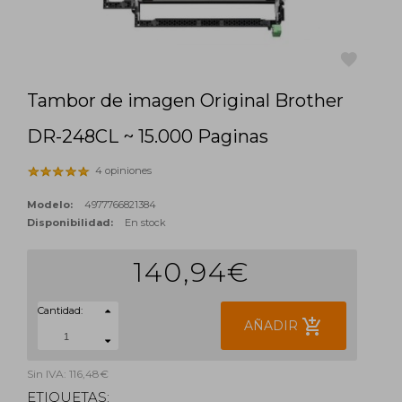
Tambor de imagen Original Brother
favorite
DR-248CL ~ 15.000 Paginas
4 opiniones
Modelo:
4977766821384
Disponibilidad:
En stock
140,94€
Cantidad:
add_shopping_cart
AÑADIR
Sin IVA: 116,48€
ETIQUETAS: