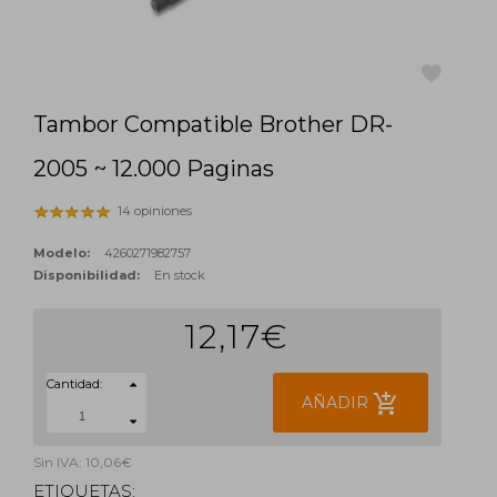
Tambor Compatible Brother DR-
favorite
2005 ~ 12.000 Paginas
14 opiniones
Modelo:
4260271982757
Disponibilidad:
En stock
12,17€
Cantidad:
add_shopping_cart
AÑADIR
Sin IVA: 10,06€
ETIQUETAS: