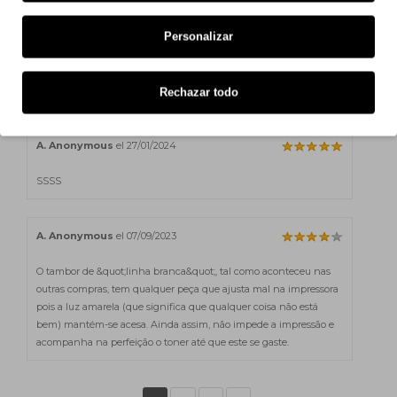
Personalizar
A. Anonymous
el 10/02/2024
Excelente relação qualidade/preço. Recomendo!
Rechazar todo
A. Anonymous
el 27/01/2024
SSSS
A. Anonymous
el 07/09/2023
O tambor de &quot;linha branca&quot;, tal como aconteceu nas
outras compras, tem qualquer peça que ajusta mal na impressora
pois a luz amarela (que significa que qualquer coisa não está
bem) mantém-se acesa. Ainda assim, não impede a impressão e
acompanha na perfeição o toner até que este se gaste.