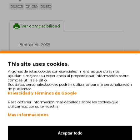
DR2005
DR-350
DR350
print
Ver compatibilidad
Brother HL-2035
Brother HL-2035 R
This site uses cookies.
Brother HL-2037
Algunas de estas cookies son esenciales, mientras que otras nos
ayudan a mejorar su experiencia al proporcionar información sobre
cómo se utiliza el sitio.
Sus datos personales/cookies podrán utilizarse para la personalización
de publicidad.
Privacidad y términos de Google
C. Alexandra Isabel
el 31/12/2024
Para obtener información más detallada sobre las cookies que
utilizamos, consulte nuestra
Muito bom. Tem um excelente desempenho.
Mas informaciones
A C
el 16/12/2024
Aceptar todo
Muito bom. Tem um excelente desempenho.