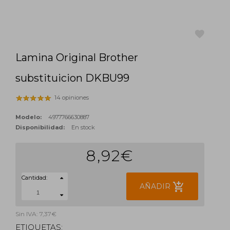
Lamina Original Brother
favorite
substituicion DKBU99
14 opiniones
Modelo:
4977766630887
Disponibilidad:
En stock
8,92€
Cantidad:
add_shopping_cart
AÑADIR
Sin IVA: 7,37€
ETIQUETAS: