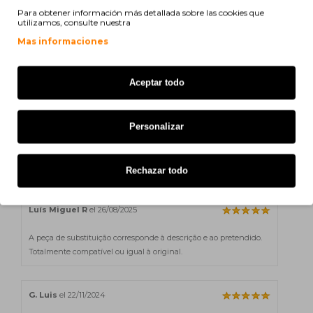
Brother P-Touch QL 560 VP
Para obtener información más detallada sobre las cookies que
utilizamos, consulte nuestra
Brother P-Touch QL 560 YX
Mas informaciones
Brother P-Touch QL 650 TD
Aceptar todo
R. Luís Miguel
el 09/09/2025
Personalizar
A peça de substituição corresponde à descrição e ao pretendido.
Totalmente compatível ou igual à original.
Rechazar todo
Luís Miguel R
el 26/08/2025
A peça de substituição corresponde à descrição e ao pretendido.
Totalmente compatível ou igual à original.
G. Luis
el 22/11/2024