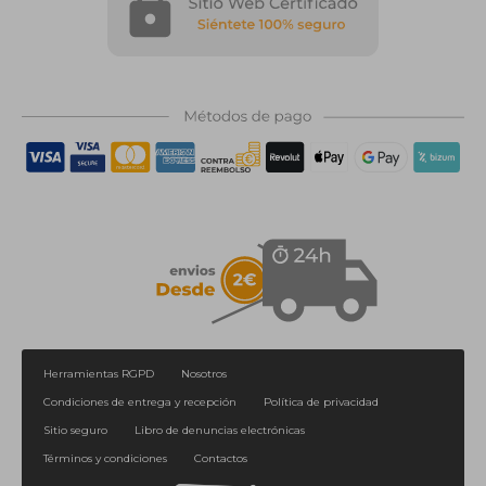
1
2
>
>|
Herramientas RGPD
Nosotros
Condiciones de entrega y recepción
Política de privacidad
Sitio seguro
Libro de denuncias electrónicas
Términos y condiciones
Contactos