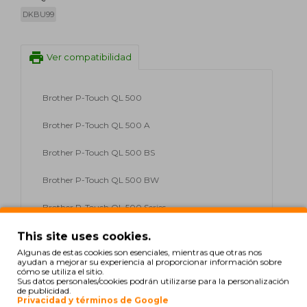
DKBU99
print
Ver compatibilidad
Brother P-Touch QL 500
Brother P-Touch QL 500 A
Brother P-Touch QL 500 BS
Brother P-Touch QL 500 BW
Brother P-Touch QL 500 Series
Brother P-Touch QL 550
This site uses cookies.
Algunas de estas cookies son esenciales, mientras que otras nos
ayudan a mejorar su experiencia al proporcionar información sobre
Brother P-Touch QL 560
cómo se utiliza el sitio.
Sus datos personales/cookies podrán utilizarse para la personalización
Brother P-Touch QL 560 Series
de publicidad.
Privacidad y términos de Google