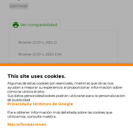
D00YTM001
print
Ver compatibilidad
Brother DCP-L 2510 D
Brother DCP-L 2530 DW
Brother DCP-L 2537 DW
This site uses cookies.
Brother DCP-L 2550 DN
Algunas de estas cookies son esenciales, mientras que otras nos
ayudan a mejorar su experiencia al proporcionar información sobre
Brother HL-L 2310 D
cómo se utiliza el sitio.
Sus datos personales/cookies podrán utilizarse para la personalización
de publicidad.
Brother HL-L 2350 DW
Privacidad y términos de Google
Para obtener información más detallada sobre las cookies que
Brother HL-L 2357 DW
utilizamos, consulte nuestra
Mas informaciones
Brother HL-L 2370 DN