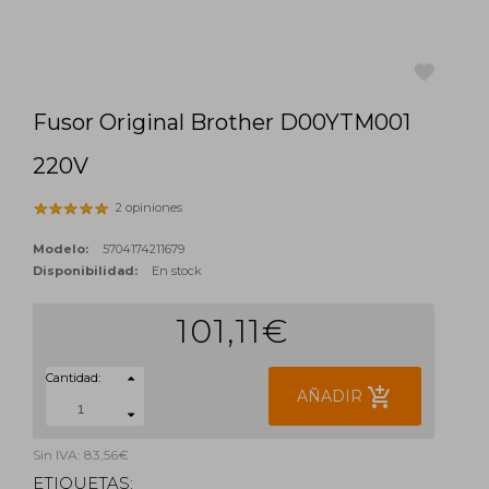
Fusor Original Brother D00YTM001
favorite
220V
2 opiniones
Modelo:
5704174211679
Disponibilidad:
En stock
101,11€
Cantidad:
add_shopping_cart
AÑADIR
Sin IVA: 83,56€
ETIQUETAS: