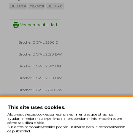
LJB858001
LY9389001
LJB343001
print
Ver compatibilidad
Brother DCP-L 2500 D
Brother DCP-L 2520 DW
Brother DCP-L 2540 DN
Brother DCP-L 2560 DW
Brother DCP-L 2700 DW
Brother HL-L 2300 D
This site uses cookies.
Brother HL-L 2320 D
Algunas de estas cookies son esenciales, mientras que otras nos
ayudan a mejorar su experiencia al proporcionar información sobre
cómo se utiliza el sitio.
Brother HL-L 2321 D
Sus datos personales/cookies podrán utilizarse para la personalización
de publicidad.