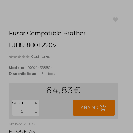
Fusor Compatible Brother
favorite
LJB858001 220V
0 opiniones
Modelo:
0700443286824
Disponibilidad:
En stock
64,83€
Cantidad:
add_shopping_cart
AÑADIR
Sin IVA: 53,58€
ETIQUETAS: