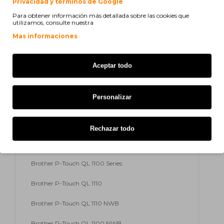
Privacidad y términos de Google
Brother P-Touch QL 710 W
Para obtener información más detallada sobre las cookies que
utilizamos, consulte nuestra
Brother P-Touch QL 720 NW
Mas informaciones
Brother P-Touch QL 710 Series
Brother P-Touch QL 710 WSP
Aceptar todo
Brother P-Touch QL 800
Personalizar
Brother P-Touch QL 810 W
Brother P-Touch QL 820 NWB
Rechazar todo
Brother P-Touch QL 1060 NX
Brother P-Touch QL 1100 Series
Brother P-Touch QL 1110
Brother P-Touch QL 1110 NWB
Brother P-Touch QL 1100 NWB