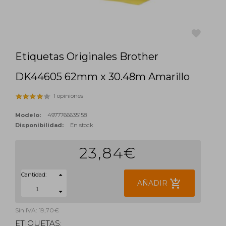
Etiquetas Originales Brother
favorite
DK44605 62mm x 30.48m Amarillo
1 opiniones
Modelo:
4977766635158
Disponibilidad:
En stock
23,84€
Cantidad:
add_shopping_cart
AÑADIR
Sin IVA: 19,70€
ETIQUETAS: