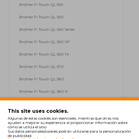
Brother P-Touch QL 550
Brother P-Touch QL 560
Brother P-Touch QL 560 Series
Brother P-Touch QL 560 VP
Brother P-Touch QL 560 YX
Brother P-Touch QL 570
Brother P-Touch QL 580
Brother P-Touch QL 580 N
Brother P-Touch QL 580 Series
This site uses cookies.
Brother P-Touch QL 650 TD
Algunas de estas cookies son esenciales, mientras que otras nos
ayudan a mejorar su experiencia al proporcionar información sobre
cómo se utiliza el sitio.
Brother P-Touch QL 700
Sus datos personales/cookies podrán utilizarse para la personalización
de publicidad.