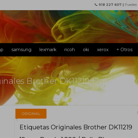
📞 918 227 607 |
Puedes
hp
samsung
lexmark
ricoh
oki
xerox
+ Otros
ginales Brother DK11219 12mm Rond
f
ORIGINAL
Etiquetas Originales Brother DK11219