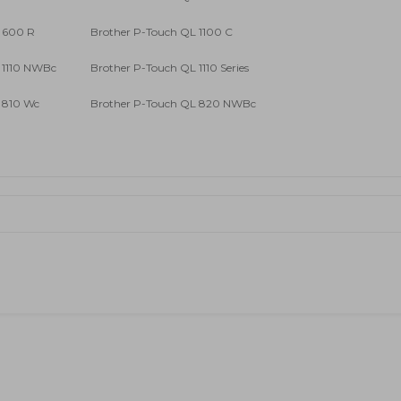
 600 R
Brother P-Touch QL 1100 C
 1110 NWBc
Brother P-Touch QL 1110 Series
 810 Wc
Brother P-Touch QL 820 NWBc