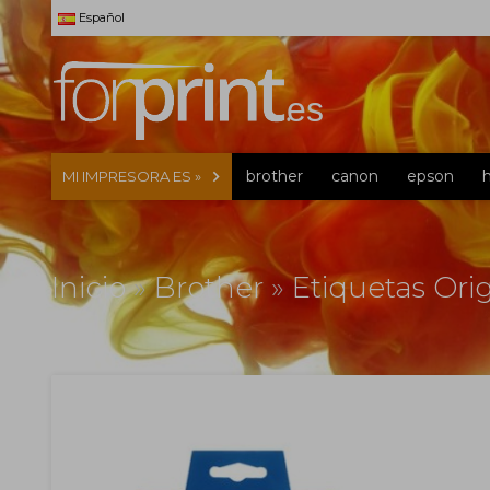
Español
brother
canon
epson
MI IMPRESORA ES »
Inicio
»
Brother
»
Etiquetas Ori