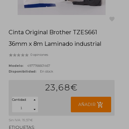
Cinta Original Brother TZES661
favorite
36mm x 8m Laminado industrial
0 opiniones
Modelo:
4977766601467
Disponibilidad:
En stock
23,68€
Cantidad:
add_shopping_cart
AÑADIR
Sin IVA: 19,57€
ETIQUETAS: