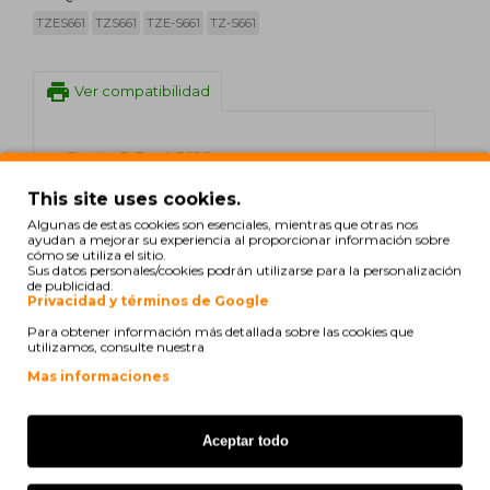
TZES661
TZS661
TZE-S661
TZ-S661
print
Ver compatibilidad
Brother P-Touch 3600
This site uses cookies.
Brother P-Touch 550
Algunas de estas cookies son esenciales, mientras que otras nos
ayudan a mejorar su experiencia al proporcionar información sobre
Brother P-Touch 9200 DX
cómo se utiliza el sitio.
Sus datos personales/cookies podrán utilizarse para la personalización
de publicidad.
Brother P-Touch 9200 PC
Privacidad y términos de Google
Brother P-Touch 9200 Series
Para obtener información más detallada sobre las cookies que
utilizamos, consulte nuestra
Brother P-Touch 9400
Mas informaciones
Brother P-Touch 9500 PC
Aceptar todo
Brother P-Touch 9600