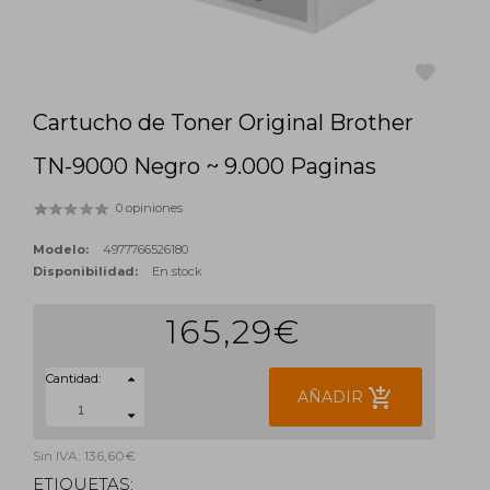
Cartucho de Toner Original Brother
favorite
TN-9000 Negro ~ 9.000 Paginas
0 opiniones
Modelo:
4977766526180
Disponibilidad:
En stock
165,29€
Cantidad:
add_shopping_cart
AÑADIR
Sin IVA: 136,60€
ETIQUETAS: