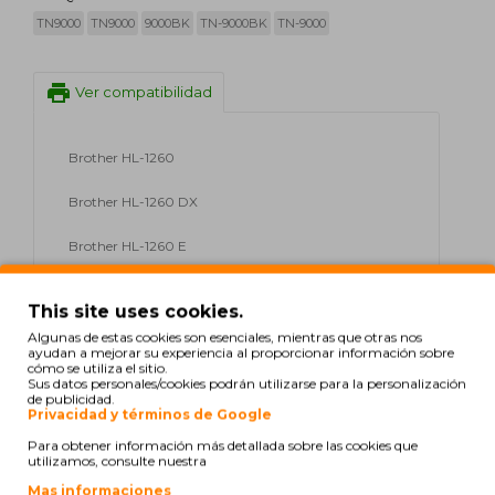
TN9000
TN9000
9000BK
TN-9000BK
TN-9000
print
Ver compatibilidad
Brother HL-1260
Brother HL-1260 DX
Brother HL-1260 E
Brother HL-1260 E DX
This site uses cookies.
Brother HL-1260 E N
Algunas de estas cookies son esenciales, mientras que otras nos
ayudan a mejorar su experiencia al proporcionar información sobre
cómo se utiliza el sitio.
Brother HL-1260 E PN
Sus datos personales/cookies podrán utilizarse para la personalización
de publicidad.
Privacidad y términos de Google
Brother HL-1260 Laser AS
Para obtener información más detallada sobre las cookies que
utilizamos, consulte nuestra
Brother HL-1260 NE
Mas informaciones