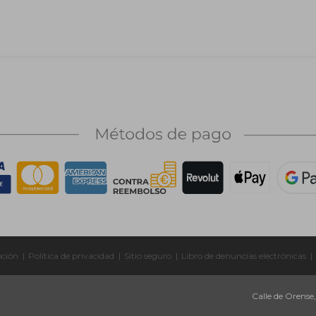
pción
|
Política de privacidad
|
Sitio seguro
|
Libro de denuncias electrónicas
|
Calle de Orense