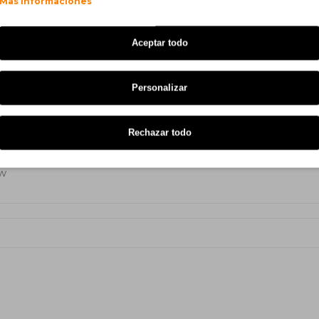
Mas informaciones
5 CDW
Brother DCP-L 3520 CDW
7 CDW
Brother DCP-L 3555 CDW
Aceptar todo
 CW
Brother HL-L 3220 CWE
Personalizar
 CDW
Brother HL-L 8240 CDW
0 CDW Eco
Brother MFC-L 3740 Series
Rechazar todo
 Series
Brother MFC-L 8340 CDW
CW