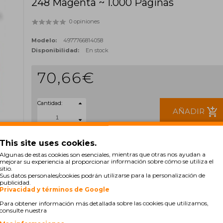
248 Magenta ~ 1.000 Paginas
0 opiniones
Modelo:
4977766814058
Disponibilidad:
En stock
70,66€
Cantidad:
add_shopping_cart
AÑADIR
Sin IVA: 58,40€
This site uses cookies.
ETIQUETAS:
Algunas de estas cookies son esenciales, mientras que otras nos ayudan a
mejorar su experiencia al proporcionar información sobre cómo se utiliza el
TN248M
TN248
248M
TN-248M
TN-248
sitio.
Sus datos personales/cookies podrán utilizarse para la personalización de
publicidad.
Privacidad y términos de Google
Para obtener información más detallada sobre las cookies que utilizamos,
consulte nuestra