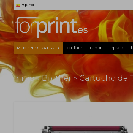
Español
brother
canon
epson
MI IMPRESORA ES »
Inicio
»
Brother
»
Cartucho de T