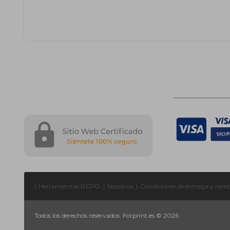
|
Herramientas RGPD
|
Nosotros
|
Condiciones de entrega y rece
Todos los derechos reservados. Forprint.es © 2026