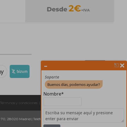
Términos y condiciones
|
Contactos
|
, 70, 28020 Madrid
|
Teléfons:
918 227 607
Email:
geral@forprint.es