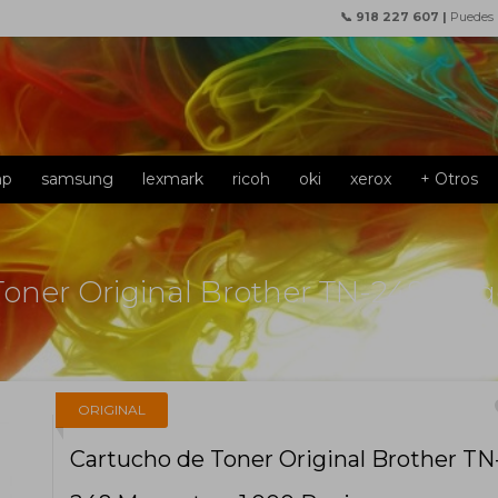
📞 918 227 607 |
Puedes
hp
samsung
lexmark
ricoh
oki
xerox
+ Otros
oner Original Brother TN-248 Mag
f
ORIGINAL
Cartucho de Toner Original Brother TN