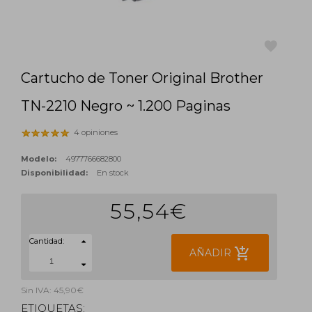
Cartucho de Toner Original Brother
favorite
TN-2210 Negro ~ 1.200 Paginas
4 opiniones
Modelo:
4977766682800
Disponibilidad:
En stock
55,54€
Cantidad:
add_shopping_cart
AÑADIR
Sin IVA: 45,90€
ETIQUETAS: