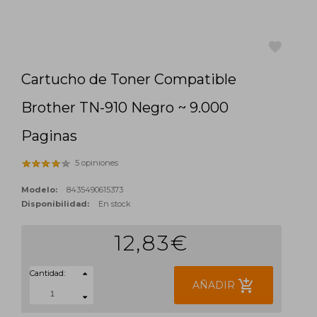
Cartucho de Toner Compatible
favorite
Brother TN-910 Negro ~ 9.000
Paginas
5 opiniones
Modelo:
8435490615373
Disponibilidad:
En stock
12,83€
Cantidad:
add_shopping_cart
AÑADIR