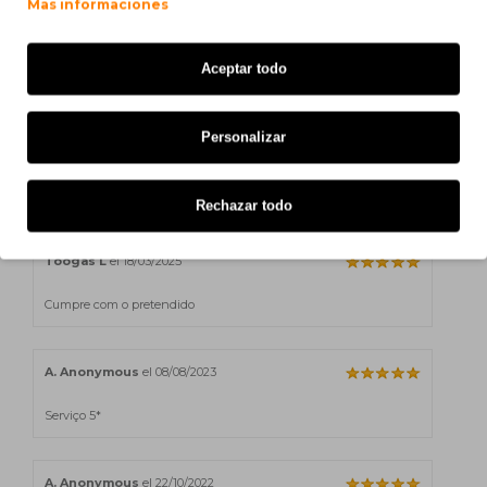
Mas informaciones
Brother MFC-L 9570 Series
Brother MFC-L 9577 CDW
Aceptar todo
Personalizar
L. Toogas
el 02/04/2025
Cumpre com o pretendido
Rechazar todo
Toogas L
el 18/03/2025
Cumpre com o pretendido
A. Anonymous
el 08/08/2023
Serviço 5*
A. Anonymous
el 22/10/2022