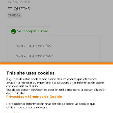
Sin IVA: 10,60€
ETIQUETAS:
TN910BK
print
Ver compatibilidad
Brother HL-L 9310 CDW
Brother HL-L 9310 CDWT
Brother HL-L 9310 CDWTT
This site uses cookies.
Brother HL-L 9310 Series
Algunas de estas cookies son esenciales, mientras que otras nos
ayudan a mejorar su experiencia al proporcionar información sobre
cómo se utiliza el sitio.
Brother MFC-L 9570 CDW
Sus datos personales/cookies podrán utilizarse para la personalización
de publicidad.
Brother MFC-L 9570 CDWT
Privacidad y términos de Google
Para obtener información más detallada sobre las cookies que
Brother MFC-L 9570 CDWTT
utilizamos, consulte nuestra