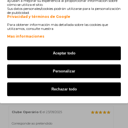
ayudan a mejorar su experiencia al proporcionar información sobre
Brother MFC-J 6720 DW
cómo se utiliza el sitio.
Sus datos personales/cookies podrán utilizarse para la personalización
de publicidad.
Brother MFC-J 6920 DW
Privacidad y términos de Google
Para obtener información más detallada sobre las cookies que
Brother MFC-J 870 DW
utilizamos, consulte nuestra
Brother DCP-J 172 W
Mas informaciones
Brother MFC-J 470 Series
Aceptar todo
Brother DCP-J 123 W
Personalizar
C. Clube Operário
el 07/10/2025
Rechazar todo
Corresponde ao pretendido
Clube Operário C
el 23/09/2025
Corresponde ao pretendido