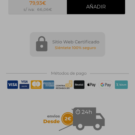
79,93€
s/ iva: 66,06€