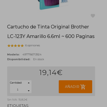
Cartucho de Tinta Original Brother
favorite
LC-123Y Amarillo 6.6ml ~ 600 Paginas
6 opiniones
Modelo:
4977766713924
Disponibilidad:
En stock
19,14€
Cantidad:
add_shopping_cart
AÑADIR
Sin IVA: 15,82€
ETIQUETAS: