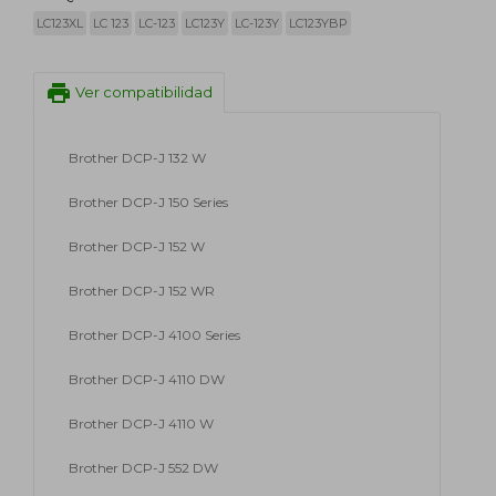
LC123XL
LC 123
LC-123
LC123Y
LC-123Y
LC123YBP
print
Ver compatibilidad
Brother DCP-J 132 W
Brother DCP-J 150 Series
Brother DCP-J 152 W
Brother DCP-J 152 WR
Brother DCP-J 4100 Series
Brother DCP-J 4110 DW
Brother DCP-J 4110 W
Brother DCP-J 552 DW