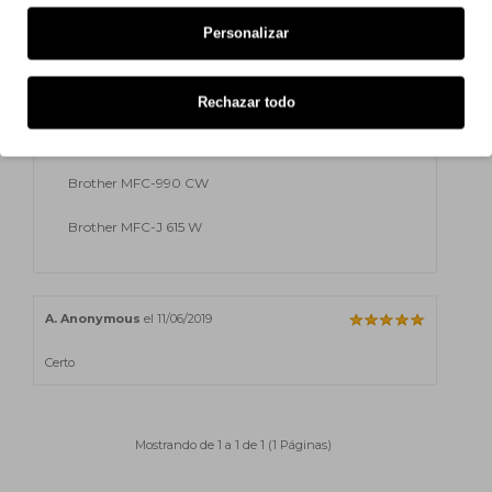
Brother MFC-6890 CW
Personalizar
Brother MFC-790 CW
Brother MFC-790 Series
Rechazar todo
Brother MFC-795 CW
Brother MFC-990 CW
Brother MFC-J 615 W
A. Anonymous
el 11/06/2019
Certo
Mostrando de 1 a 1 de 1 (1 Páginas)