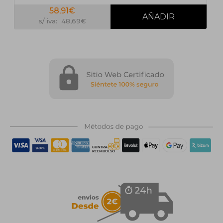
58,91€
s/ iva: 48,69€