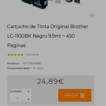
Cartucho de Tinta Original Brother
favorite
LC-1100BK Negro 9.5ml ~ 450
Paginas
1 opiniones
Modelo:
4977766659680
Disponibilidad:
En stock
24,89€
Cantidad:
add_shopping_cart
AÑADIR