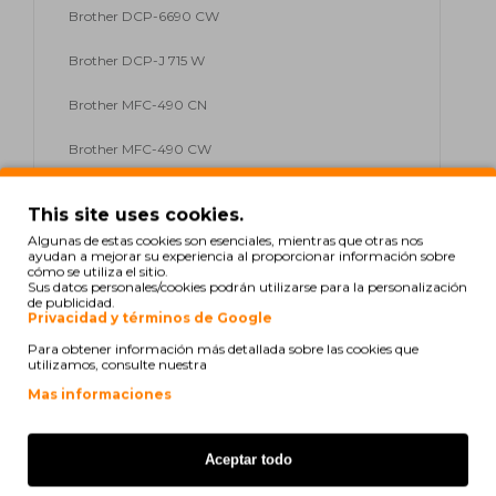
Brother DCP-6690 CW
Brother DCP-J 715 W
Brother MFC-490 CN
Brother MFC-490 CW
Brother MFC-490 Series
This site uses cookies.
Brother MFC-5490 CN
Algunas de estas cookies son esenciales, mientras que otras nos
ayudan a mejorar su experiencia al proporcionar información sobre
cómo se utiliza el sitio.
Brother MFC-5890 CN
Sus datos personales/cookies podrán utilizarse para la personalización
de publicidad.
Privacidad y términos de Google
Brother MFC-5895 CW
Para obtener información más detallada sobre las cookies que
utilizamos, consulte nuestra
Brother MFC-6490 CW
Mas informaciones
Brother MFC-6690 CW
Brother MFC-6890 CDW
Aceptar todo