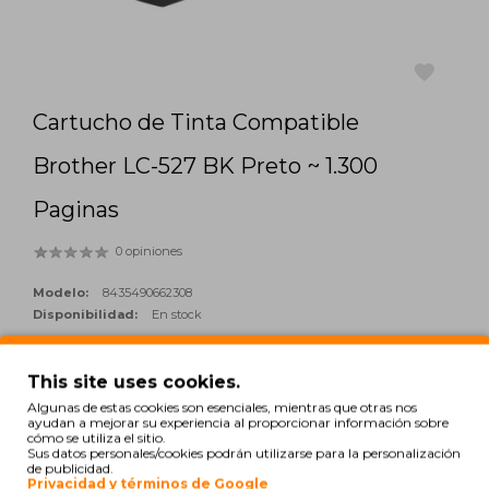
Cartucho de Tinta Compatible
favorite
Brother LC-527 BK Preto ~ 1.300
Paginas
0 opiniones
Modelo:
8435490662308
Disponibilidad:
En stock
25,66€
This site uses cookies.
Algunas de estas cookies son esenciales, mientras que otras nos
Cantidad:
ayudan a mejorar su experiencia al proporcionar información sobre
add_shopping_cart
cómo se utiliza el sitio.
AÑADIR
Sus datos personales/cookies podrán utilizarse para la personalización
de publicidad.
Privacidad y términos de Google