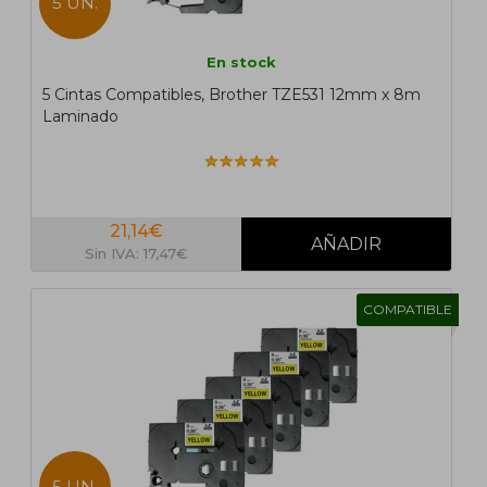
5 UN.
En stock
5 Cintas Compatibles, Brother TZE531 12mm x 8m
Laminado
21,14€
Sin IVA: 17,47€
COMPATIBLE
5 UN.