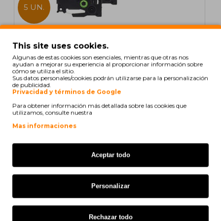
5 UN.
En stock
This site uses cookies.
5 Cintas Compatibles, Brother TZE421 9mm x 8m
Algunas de estas cookies son esenciales, mientras que otras nos
Laminado
ayudan a mejorar su experiencia al proporcionar información sobre
cómo se utiliza el sitio.
Sus datos personales/cookies podrán utilizarse para la personalización
de publicidad.
Privacidad y términos de Google
Para obtener información más detallada sobre las cookies que
21,14€
utilizamos, consulte nuestra
Sin IVA: 17,47€
Mas informaciones
COMPATIBLE
Aceptar todo
Personalizar
Rechazar todo