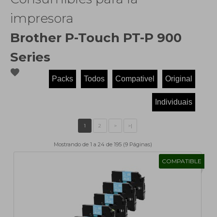
impresora
Brother P-Touch PT-P 900
Series
favorite
Mostrando de 1 a 24 de 195 (9 Páginas)
COMPATIBLE
1
2
>
>|