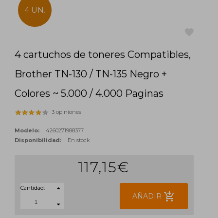
4 UN.
4 cartuchos de toneres Compatibles,
favorite
Brother TN-130 / TN-135 Negro +
Colores ~ 5.000 / 4.000 Paginas
3 opiniones
Modelo:
4260271988377
Disponibilidad:
En stock
117,15€
Cantidad:
add_shopping_cart
AÑADIR