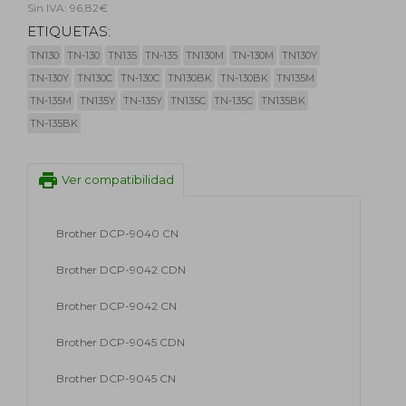
Sin IVA: 96,82€
ETIQUETAS:
TN130
TN-130
TN135
TN-135
TN130M
TN-130M
TN130Y
TN-130Y
TN130C
TN-130C
TN130BK
TN-130BK
TN135M
TN-135M
TN135Y
TN-135Y
TN135C
TN-135C
TN135BK
TN-135BK
print
Ver compatibilidad
Brother DCP-9040 CN
Brother DCP-9042 CDN
Brother DCP-9042 CN
Brother DCP-9045 CDN
Brother DCP-9045 CN