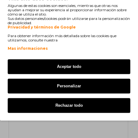
Mostrando de 1 a 3 de 3 (1 Páginas)
Algunas de estas cookies son esenciales, mientras que otras nos
ayudan a mejorar su experiencia al proporcionar información sobre
cómo se utiliza el sitio.
Sus datos personales/cookies podrán utilizarse para la personalización
de publicidad.
Privacidad y términos de Google
También para tu impresora
Para obtener información más detallada sobre las cookies que
utilizamos, consulte nuestra
COMPATIBLE
Mas informaciones
Aceptar todo
Personalizar
Rechazar todo